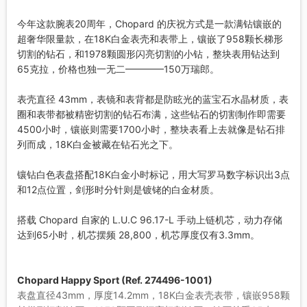
今年这款腕表20周年，Chopard 的庆祝方式是一款满钻镶嵌的
超奢华限量款，在18K白金表壳和表带上，镶嵌了958颗长梯形
切割的钻石，和1978颗圆形闪亮切割的小钻，整块表用钻达到
65克拉，价格也独一无二————150万瑞郎。
表壳直径 43mm，表镜和表背都是防眩光的蓝宝石水晶材质，表
圈和表带都被精密切割的钻石布满，这些钻石的切割制作即需要
4500小时，镶嵌则需要1700小时，整块表看上去就像是钻石排
列而成，18K白金被藏在钻石光之下。
镶钻白色表盘搭配18K白金小时标记，用大写罗马数字标识出3点
和12点位置，剑形时分针则是镀铑的白金材质。
搭载 Chopard 自家的 L.U.C 96.17-L 手动上链机芯，动力存储
达到65小时，机芯摆频 28,800，机芯厚度仅有3.3mm。
Chopard Happy Sport (Ref. 274496-1001)
表盘直径43mm，厚度14.2mm，18K白金表壳表带，镶嵌958颗