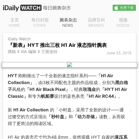
主页
每日封面
腕表杂志
品牌百科
视频
HOME
COVER
NEWS
BRANDS
VIDEOS
iDaily Watch
『新表』HYT 推出三枚 H1 Air 液态指针腕表
撰稿 X XIA 编辑 X 兰斯洛特
June 23, 2015
HYT
刚刚推出了一个全新的液态指针系列——
「H1 Air
Collection」
，由3枚不同配色主题的作品组成，分别为
黑白格
子
风格的
「H1 Air Black Pixel」
，经典
玫瑰金
的
「HYT H1 Air
Classic」
和专为
帆船赛
设计的蓝色表壳
「H1 Air RC44」
。
新
H1 Air Collection
的「小时盘」采用了全新的设计——通
过镂空的方式呈现出
「秒针盘」
和
「动力存储」
读数，从而获
得了更简洁的阅读区域。
H1 Air 的表壳尺寸均为48.8mm，依然搭载 HYT 自家的
液压系