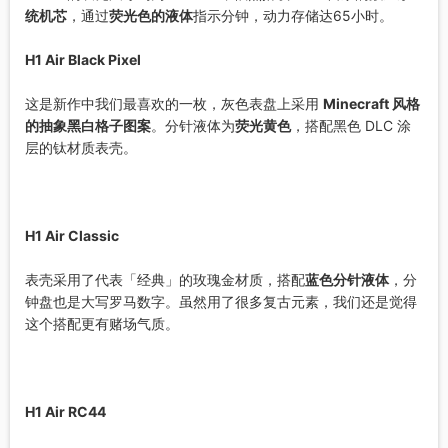
统机芯
，通过
荧光色的液体
指示分钟，动力存储达65小时。
H1 Air Black Pixel
这是新作中我们最喜欢的一枚，灰色表盘上采用
Minecraft 风格
的抽象黑白格子图案
。分针液体为
荧光黄色
，搭配黑色 DLC 涂
层的钛材质表壳。
H1 Air Classic
表壳采用了代表「经典」的玫瑰金材质，搭配
蓝色分针液体
，分
钟盘也是大写罗马数字。虽然用了很多复古元素，我们还是觉得
这个搭配更有赌场气质。
H1 Air RC44