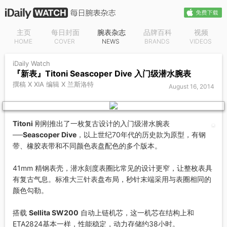
主页
每日封面
腕表杂志
品牌百科
视频
HOME
COVER
NEWS
BRANDS
VIDEOS
iDaily Watch
『新表』Titoni Seascoper Dive 入门级潜水腕表
撰稿 X XIA 编辑 X 兰斯洛特
August 16, 2014
Titoni
刚刚推出了一枚复古设计的入门级潜水腕表
──
Seascoper Dive
，以上世纪70年代的历史款为原型，有钢
带、橡胶表带和不同颜色表盘配色的多个版本。
41mm 精钢表壳，潜水刻度表圈比常见的设计更窄，让整枚表具
有复古气息。标准大三针表盘布局，秒针末端采用与表圈相同的
颜色勾勒。
搭载
Sellita SW200
自动上链机芯，这一机芯在结构上和
ETA2824基本一样，性能稳定，动力存储约38小时。