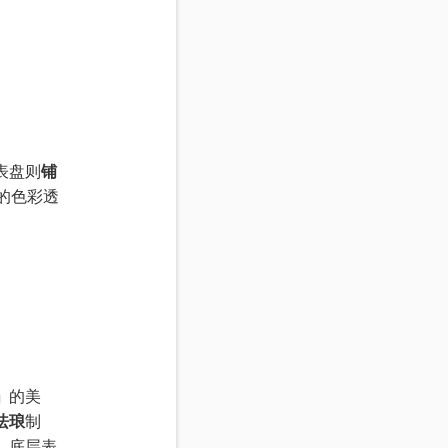
表盘则
铺
的色彩透
」
的美
珐琅
制
，底层表