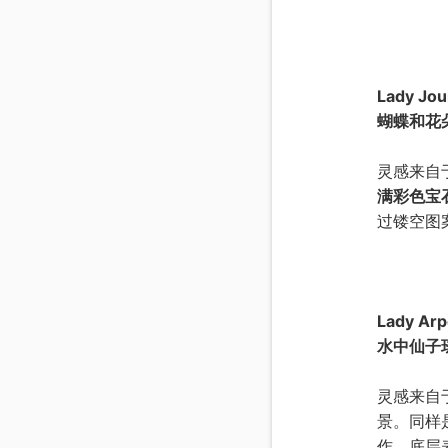
Lady Jour
蝴蝶和花
灵感来自
满彩色宝
过镂空图
Lady Arp
水中仙子
灵感来自
景。同样
作，底层