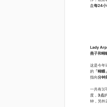
盘
每24
Lady Arp
燕子和蝴
这是今年
的
「蝴蝶
指向
分钟
一共有3
度，
3点
钟，另外