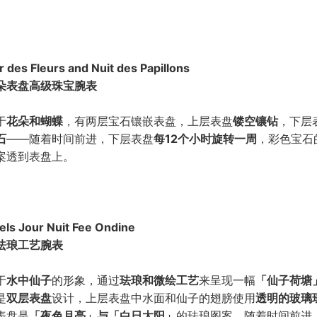
 des Fleurs and Nuit des Papillons
朵表盘高级珠宝腕表
于
花朵和蝴蝶
，有两层宝石镶嵌表盘，上层表盘
镂空镶钻
，下层
石
——随着时间前进，下层表盘
每12个小时旋转一周
，彩色宝石
案透到表盘上。
els Jour Nuit Fee Ondine
珐琅工艺腕表
于
水中仙子
的形象，通过
珐琅和微绘工艺
来呈现一幅
「仙子荷塘
是
双层表盘
设计，上层表盘中水面和仙子的翅膀使用
透明的玻璃
表盘是
「夜色月亮」与「白日太阳」
的珐琅图案。随着时间前进