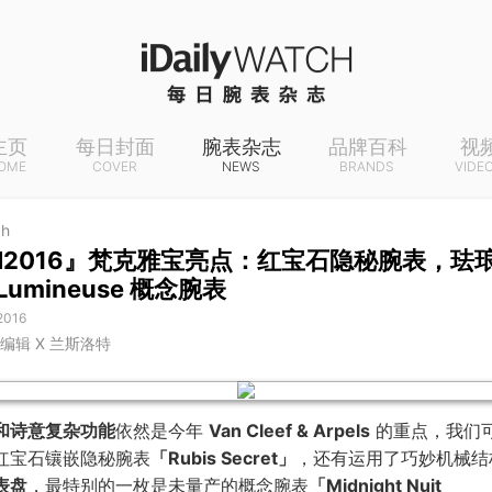
主页
每日封面
腕表杂志
品牌百科
视
OME
COVER
NEWS
BRANDS
VIDE
ch
HH2016』梵克雅宝亮点：红宝石隐秘腕表，珐
umineuse 概念腕表
 2016
A 编辑 X 兰斯洛特
和诗意复杂功能
依然是今年
Van Cleef & Arpels
的重点，我们
红宝石镶嵌隐秘腕表
「Rubis Secret」
，还有运用了巧妙机械结
表盘
，最特别的一枚是未量产的概念腕表
「Midnight Nuit