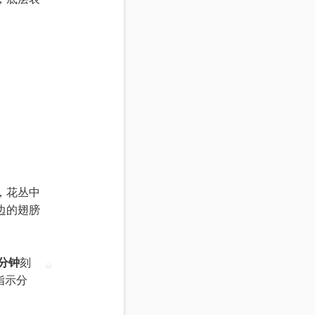
，花丛中
边的翅膀
5分钟
刻
指示分