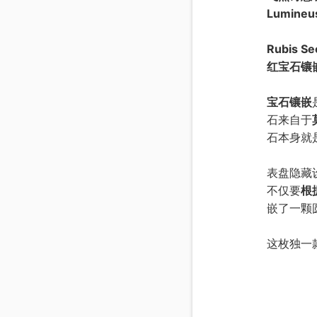
Lumine
Rubis Se
红宝石镶
宝石镶嵌
石来自于
石本身就
表盘隐藏
不仅要
根
嵌了一颗
这枚独一