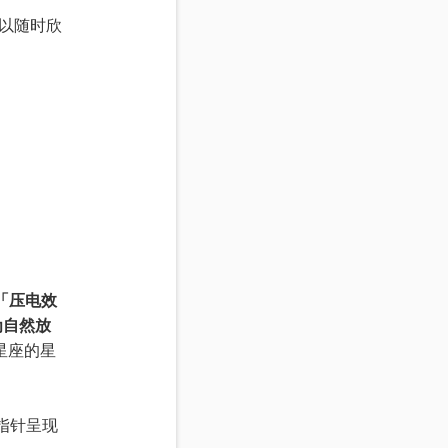
以随时欣
「压电效
为自然放
星座的星
指针呈现