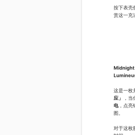
按下表壳
赏这一充
Midnight
Lumine
这是一枚
应」
，当
电
，点亮
图。
对于这枚