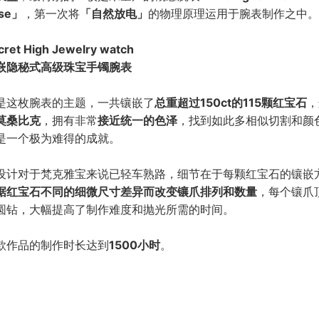
use」
，第一次将
「自然放电」
的物理原理运用于腕表制作之中。
cret High Jewelry watch
嵌隐秘式高级珠宝手镯腕表
是这枚腕表的主题，一共镶嵌了
总重超过150ct的115颗红宝石
，
莫桑比克
，拥有非常
接近统一的色泽
，找到如此多相似切割和颜
是一个极为难得的成就。
设计对于梵克雅宝来说已轻车熟路，细节在于每颗红宝石的镶嵌
据红宝石不同的细微尺寸差异而改变镶爪排列和数量
，每个镶爪
圆钻，大幅提高了制作难度和抛光所需的时间。
款作品的制作时长达到
1500小时
。