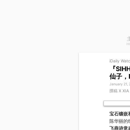
H
iDaily Wat
『SI
仙子，L
January 21,
撰稿 X XI
宝石镶嵌
陈华丽的
飞燕诗意