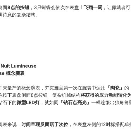
侧面
8点的按钮
，3只蝴蝶会依次在表盘上
飞翔一周
，让佩戴者可
满诗意的复杂结构。
 Nuit Lumineuse
use 概念腕表
并未量产的概念腕表，梵克雅宝第一次在腕表中运用
「陶瓷」
的
你按下表盘侧面8点按钮，复杂机械结构
将获得的压力动能转化
钻石下的
微型LED灯
，就如同
「钻石点亮光」
一样连缀出独角兽
腕表来说，
时间呈现反而居于次位
，在表盘左侧的12时标搭配单