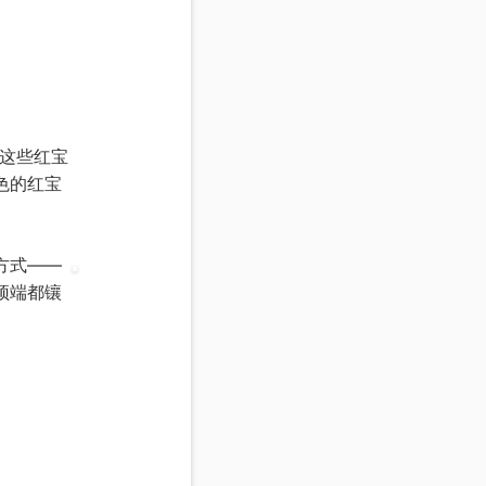
这些红宝
色的红宝
方式——
顶端都镶