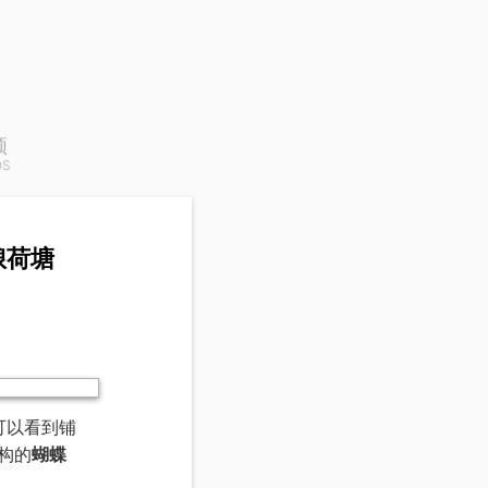
频
OS
琅荷塘
可以看到铺
构的
蝴蝶