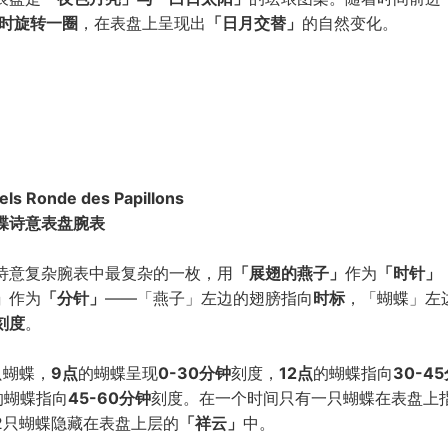
小时旋转一圈
，在表盘上呈现出
「日月交替」
的自然变化。
els Ronde des Papillons
蝶诗意表盘腕表
诗意复杂腕表中最复杂的一枚，用
「展翅的燕子」
作为
「时针」
」
作为
「分针」
——「燕子」左边的翅膀指向
时标
，「蝴蝶」左
刻度
。
只蝴蝶，
9点
的蝴蝶呈现
0-30分钟
刻度，
12点
的蝴蝶指向
30-4
的蝴蝶指向
45-60分钟
刻度。在一个时间只有一只蝴蝶在表盘上
2只蝴蝶隐藏在表盘上层的
「祥云」
中。