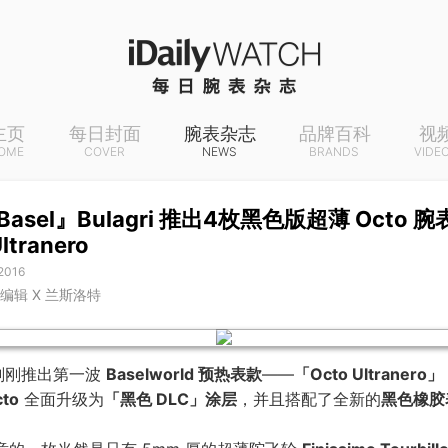
主页
每日封面
腕表杂志
品牌百科
视
OME
COVER
NEWS
BRANDS
VIDE
-Basel』Bulagri 推出4枚黑色版超薄 Octo 
ltranero
 2016
A 编辑 X 兰斯洛特
刚刚推出第一波
Baselworld 预热表款
——
「Octo Ultranero」
to
全面升级为
「黑色 DLC」涂层
，并且搭配了全新的
黑色橡胶