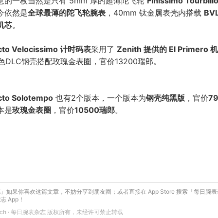
意的一枚当然是只有 5mm 厚的超薄陀飞轮
Finissimo Tourbill
今依然是
全球最薄的陀飞轮腕表
，40mm 钛金属表壳内搭载
BV
机芯
。
cto Velocissimo 计时码表
采用了
Zenith 提供的 El Primero 
黑色DLC钢壳搭配玫瑰金表圈，官价13200瑞郎。
cto Solotempo
也有2个版本，一个版本为
钢壳纯黑版
，官价
7
本是
玫瑰金表圈
，官价
10500瑞郎
。
」如果你喜欢这篇文章，不妨分享到朋友圈；或者直接在 App Store 搜索「每日腕
 App！
 Watch · 每日腕表杂志 版权所有，未经许可禁止转载