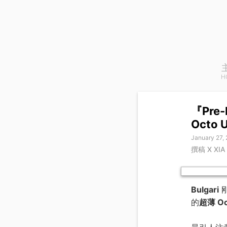
H
『Pre
Octo U
January 27,
撰稿 X XI
Bulgari
的
超薄 Oc