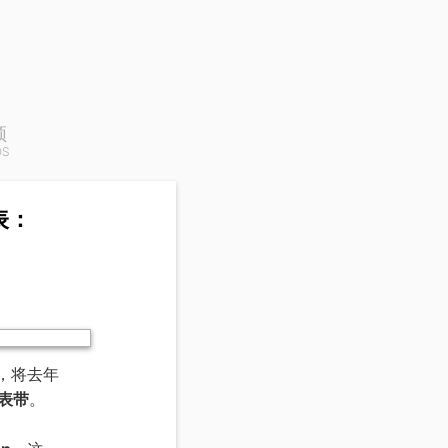
频
OS
腕表：
，将去年
表带
。