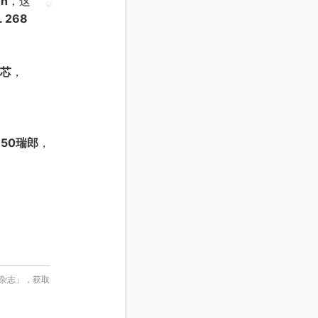
on
，这
L 268
机芯
，
950瑞郎
，
表杂志」，获取