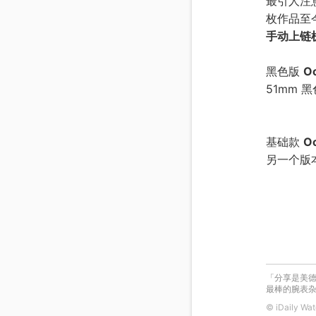
最引人注
枚作品至
手动上链
黑色版
O
51mm 
基础款
O
另一个版
「分享是美德
最棒的腕表杂志
© iDaily