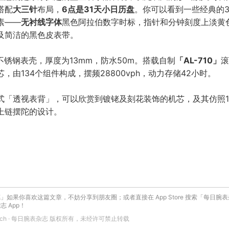
搭配
大三针
布局，
6点是31天小日历盘
。你可以看到一些经典的3
素——
无衬线字体
黑色阿拉伯数字时标，指针和分钟刻度上淡黄
及简洁的黑色皮表带。
m 不锈钢表壳，厚度为13mm，防水50m。搭载自制
「AL-710」
滚
，由134个组件构成，摆频28800vph，动力存储42小时。
式「透视表背」，可以欣赏到镀铑及刻花装饰的机芯，及其仿照1
上链摆陀的设计。
」如果你喜欢这篇文章，不妨分享到朋友圈；或者直接在 App Store 搜索「每日腕
 App！
 Watch · 每日腕表杂志 版权所有，未经许可禁止转载