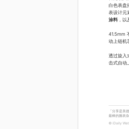
白色表盘
表设计元
涂料
，以
41.5m
动上链机芯
透过旋入
击式自动
「分享是美德
最棒的腕表杂志
© iDaily