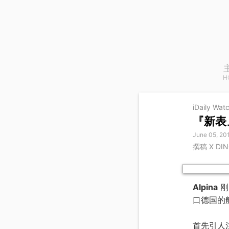
H
iDaily Wat
『新表』
June 05, 20
撰稿 X DI
Alpina
刚
口德国的
首先引人