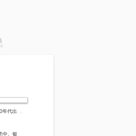
频
OS
40年代出
壳中。银