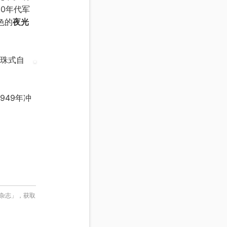
0年代军
色的
夜光
珠式自
949年冲
表杂志」，获取