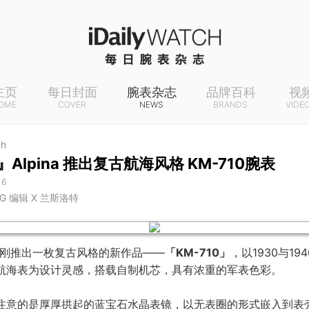
主页
每日封面
腕表杂志
品牌百科
视
OME
COVER
NEWS
BRANDS
VIDE
ch
Alpina 推出复古航海风格 KM-710腕表
16
NG 编辑 X 兰斯洛特
刚推出一枚复古风格的新作品——
「KM-710」
，以1930与19
航海表为设计灵感，搭载自制机芯，具有浓重的军表色彩。
注意的是厚厚拱起的蓝宝石水晶表镜，以无表圈的形式嵌入到表