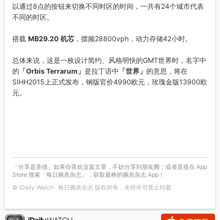
以通过8点的按钮来切换不同时区的时间，一共有24个城市代表
不同的时区。
搭载
MB29.20 机芯
，摆频28800vph，动力存储42小时。
总体来说，这是一枚设计简约、风格明快的GMT世界时，名字中
的
「Orbis Terrarum」
是拉丁语中
「世界」
的意思，将在
SIHH2015上正式发布，钢版官价4990欧元，玫瑰金版13900欧
元。
「分享是美德」如果你喜欢这篇文章，不妨分享到朋友圈；或者直接在 App
Store 搜索「每日腕表杂志」，获取最棒的腕表杂志 App！
© iDaily Watch · 每日腕表杂志 版权所有，未经许可禁止转载