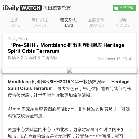
主页
每日封面
腕表杂志
品牌百科
视频
HOME
COVER
NEWS
BRANDS
VIDEOS
iDaily Watch
『Pre-SIHH』Montblanc 推出世界时腕表 Heritage
Spirit Orbis Terrarum
撰稿 X XIA 编辑 X 兰斯洛特
December 16, 2014
Montblanc
刚刚推出
SIHH2015
的第一枚预热腕表──
Heritage
Spirit Orbis Terrarum
，最大特色在于中心大陆地图与城市的纬
度方位对应，让世界时的读取更加简单清晰。
41mm 表壳采用窄表圈的简洁设计，非常标准的男表尺寸，可选
精钢或玫瑰金材质。
表盘中心大陆盘的中心点为北极，边缘对应着各个时区的主要
城市。6点位置的城市是本地时区，设置好本地时间后，就可