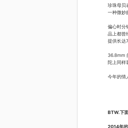
珍珠母贝
一种微妙
偏心时分
品上都曾
提供长达
36.8
陀上同样
今年的情
BTW.下
2014