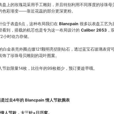
表盘上的玫瑰花采用手工雕刻，并且特别利用不同厚度的珍珠母
的色彩渐变——靠近花蕊的部分更深更粉。
针位于表盘6点，这种布局我们在
Blancpain
很多以表盘工艺为
经看到，搭载的机芯也是专为这一布局设计的
Caliber 2653
，
72小时动力存储。
mm 的白金表壳外圈点缀121颗明亮切割钻石，透过蓝宝石玻璃表背
装饰了珍珠母贝雕刻的花叶图案。
人节款限量14枚，比往年的99枚都少，预订要趁早哦。
面是过去4年的 Blancpain 情人节款腕表
年的情人节款，大三针+日历窗。