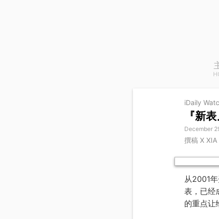
H
iDaily Wat
『新表』
December 2
撰稿 X XI
从2001
表，已经
的重点让