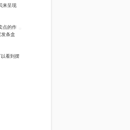
贝来呈现
卖点的作
双发条盒
可以看到摆