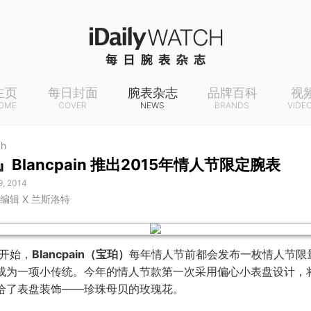
主页
每日封面
腕表杂志
品牌百科
视
OME
COVER
NEWS
BRANDS
VIDE
ch
Blancpain 推出2015年情人节限定腕表
9, 2014
A 编辑 X 兰斯洛特
年开始，
Blancpain（宝珀）
每年情人节前都会发布一枚情人节限
成为一项小传统。今年的情人节款第一次采用偏心小表盘设计，
给了表盘装饰——珍珠母贝的玫瑰花。