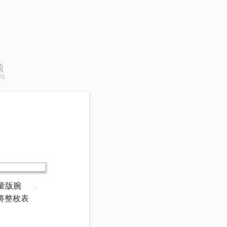
频
OS
量版腕
将整枚表