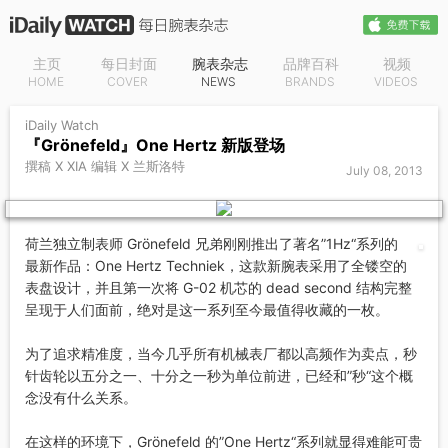
主页
每日封面
腕表杂志
品牌百科
视频
HOME
COVER
NEWS
BRANDS
VIDEOS
iDaily Watch
『Grönefeld』One Hertz 新版登场
撰稿 X XIA 编辑 X 兰斯洛特
July 08, 2013
荷兰独立制表师 Grönefeld 兄弟刚刚推出了著名”1Hz“系列的
最新作品：One Hertz Techniek，这款新腕表采用了全镂空的
表盘设计，并且第一次将 G-02 机芯的 dead second 结构完整
呈现于人们面前，绝对是这一系列至今最值得收藏的一枚。
为了追求精准度，当今几乎所有机械表厂都以高频作为卖点，秒
针齿轮以五分之一、十分之一秒为单位前进，已经和”秒“这个概
念没有什么关系。
在这样的环境下，Grönefeld 的”One Hertz“系列就显得难能可贵