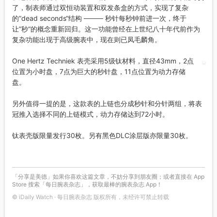
了，制表师通过双恒动装置和双发条盒的方式，实现了复杂
的”dead seconds“结构 ──── 秒针每秒钟前进一次，终于
让”秒“的概念重新回归。这一功能曾经在上世纪八十年代前作为
复杂功能出现于高级腕表中，现在则已凤毛麟角。
One Hertz Techniek 表壳采用5级钛材料，直径43mm，2点
位置为小时盘，7点为巨大的秒针盘，11点位置为动力存储
盘。
另外值得一提的是，这款表的上链也分成秒针和分针两组，将表
冠推入选择不同的上链模式，动力存储达到72小时。
钛表壳版限量发行30枚。另有黑色DLC涂层版亦限量30枚。
「分享是美德」如果你喜欢这篇文章，不妨分享到朋友圈；或者直接在 App
Store 搜索「每日腕表杂志」，获取最棒的腕表杂志 App！
© iDaily Watch · 每日腕表杂志 版权所有，未经许可禁止转载