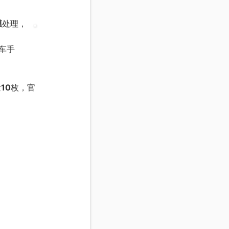
膜
处理，
赛车手
量
10
枚，官