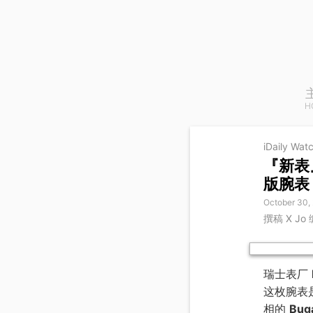
H
iDaily Wat
『新表』P
版腕表
October 30,
撰稿 X Jo
瑞士表厂
这枚腕表
相的
Buga