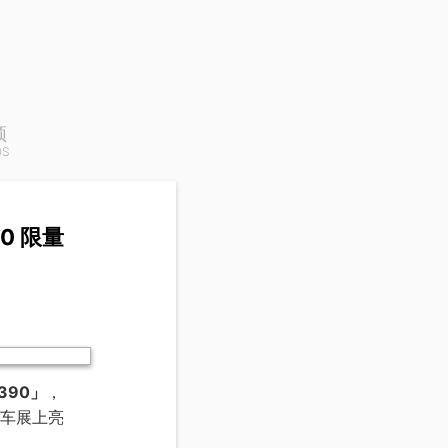
频
OS
390 限量
 390」
，
瓦车展上亮