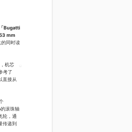
「Bugatti
 53 mm
盘的同时读
，机芯
参考了
以直接从
个
小
的滚珠轴
飞轮，通
量传递到