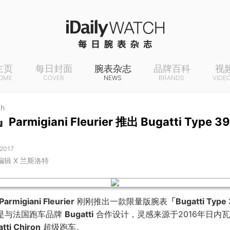
主页
每日封面
腕表杂志
品牌百科
视
OME
COVER
NEWS
BRANDS
VIDE
ch
armigiani Fleurier 推出 Bugatti Type 
 2017
 编辑 X 兰斯洛特
Parmigiani Fleurier
刚刚推出一款限量版腕表
「Bugatti Type
是与法国跑车品牌
Bugatti
合作设计，灵感来源于2016年日内
tti Chiron
超级跑车。