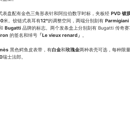
式表盘配有金色三角形表针和阿拉伯数字时标，夹板经
PVD 镀
10
米。铰链式表耳有
12°
的调整空间，两端分别刻有
Parmigiani
和
Bugatti
品牌的标志。两个发条盒上分别刻有 Bugatti 传奇
iron
的签名和绰号
「Le vieux renard」
。
mès
黑色鳄鱼皮表带，有
白金
和
玫瑰金
两种表壳可选，每种限
0
瑞士法郎。