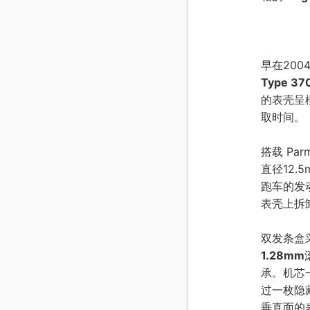
早在2004年
Type 37
的表壳呈
取时间。
搭载 Par
直径12.
跑车的发
表壳上拆
双发条盒采用
1.28mm
承。机芯
过一枚隐
垂直面的