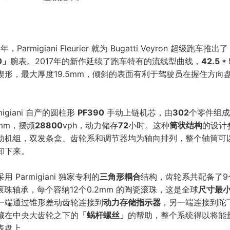
，Parmigiani Fleurier 就为 Bugatti Veyron 超级跑车推出了
0」
腕表。2017年的新作延续了跑车特有的流线型曲线，
42.5 *
楔形，最大厚度19.5mm，倾斜的表面有利于驾驶员在握住方向
migiani 自产的圆柱形
PF390
手动上链机芯，由
302
个零件组成
5mm，摆频
28800
vph，动力储存
72
小时。这种
筒状结构
的设计
动机组，双发条盒、齿轮系和调节器均为轴向排列，整个轴筒可
卸下来。
 Parmigiani 独家专利的
三角形耦合
结构，齿轮系共配备了9
滚珠轴承，每个容纳12个0.2mm 的陶瓷滚珠，这是全球
尺寸最
一端通过锥形差动齿轮连接到
动力存储指示器
，另一端连接到陀
藏在中央大齿轮之下的
「蜗杆螺丝」
的帮助，整个系统得以将能
表盘上。