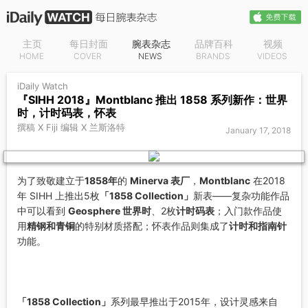
主页
每日封面
腕表杂志
品牌百科
视频
HOME
COVER
NEWS
BRANDS
VIDEOS
iDaily Watch
『SIHH 2018』Montblanc 推出 1858 系列新作：世界
时，计时码表，怀表
撰稿 X Fiji 编辑 X 兰斯洛特
January 17, 2018
为了致敬建立于
1858年
的
Minerva 表厂
，
Montblanc
在2018
年 SIHH 上推出5枚
「1858 Collection」
新表——复杂功能作品
中可以看到
Geosphere 世界时
、2枚
计时码表
；入门款作品使
用
精钢和青铜
的特别材质搭配；怀表作品则集成了
计时和指南针
功能。
「1858 Collection」
系列最早推出于2015年，设计灵感来自