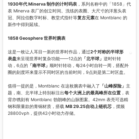
1930年代 Minerva 制作的计时码表
，系列名称中的「1858」代
表 Minerva 表厂的创立时间。洗练的表圈、大尺寸的洋葱头表
冠、阿拉伯数字时标、教堂式指针等
复古元素
在 Montblanc 的
新作中得到延续。
1858 Geosphere 世界时腕表
这是一枚让人耳目一新的世界时作品，通过
2个对称的半球形
表盘
来呈现世界时复杂功能——12点的
「北半球」
逆时针转
动，6点的
「南半球」
顺时针转动，每24小时自转一周，搭配外
圈的刻度环来显示不同时区的当前时间，9点则是第二时区盘。
值得一提的是，Montblanc 在这枚腕表中融入了
「山峰探险」
主
题，南、北半球上特别标注出
每个大洲上的最高峰所在位置
，表
背亦镌刻有 Montblanc 勃朗峰的山脉图案。42mm 表壳可选精
钢和限量款的青铜材质，搭载
MB 29.25自动上链机芯
，摆频
28800vph，提供42小时动力存储。