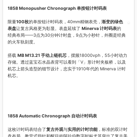
1858 Monopusher Chronograph 单按钮计时码表
限量
100枚
的单按钮计时码表，40mm精钢表壳，
渐变的绿色
表盘
让复古风格更为彰显。表盘延续了
Minerva 计时码表
的
经典布局——3点为30分钟计时盘，9点为小秒针，外圈是经典
的火车轨刻度。
搭载
MB M13.21 手动上链机芯
，摆频18000vph，55小时动力
存储。透过蓝宝石水晶表背可以看到「V」形计时夹板桥，以及
机芯上箭头造型的细节设计，忠实于1910年代的 Minerva 计时
机芯。
1858 Automatic Chronograph 自动计时码表
这枚计时码表结合了
复古外观
与
实用的计时功能
，标准的双计时
盘布局，教堂式指针和醒目的阿拉伯数字时标尤其突出了复古美