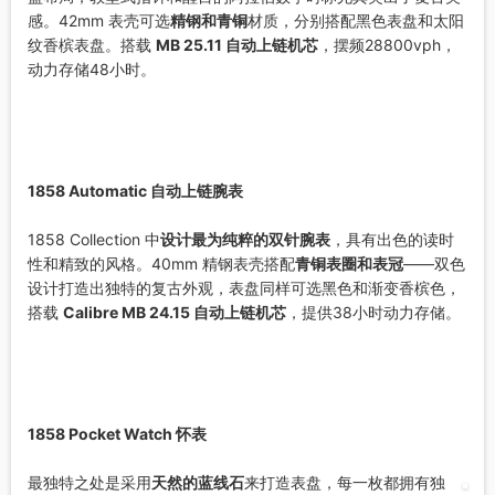
感。42mm 表壳可选
精钢和青铜
材质，分别搭配黑色表盘和太阳
纹香槟表盘。搭载
MB 25.11 自动上链机芯
，摆频28800vph，
动力存储48小时。
1858 Automatic 自动上链腕表
1858 Collection 中
设计最为纯粹的双针腕表
，具有出色的读时
性和精致的风格。40mm 精钢表壳搭配
青铜表圈和表冠
——双色
设计打造出独特的复古外观，表盘同样可选黑色和渐变香槟色，
搭载
Calibre MB 24.15 自动上链机芯
，提供38小时动力存储。
1858 Pocket Watch 怀表
最独特之处是采用
天然的蓝线石
来打造表盘，每一枚都拥有独