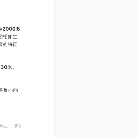
至
2000多
栩栩如生
著的特征
度
30
米。
备反向的
表杂志」，获取