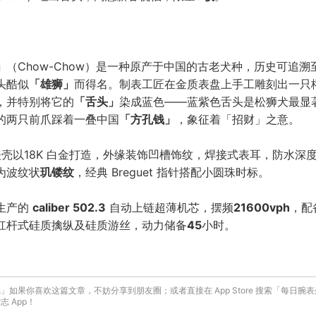
」
（Chow-Chow）是一种原产于中国的古老犬种，历史可追溯
头酷似
「雄狮」
而得名。制表工匠在金质表盘上手工雕刻出一只
，并特别将它的
「舌头」
染成蓝色——蓝紫色舌头是松狮犬最显
的两只前爪踩着一叠中国
「方孔钱」
，象征着「招财」之意。
壳以18K 白金打造，外缘装饰凹槽饰纹，焊接式表耳，防水深
为波纹状
玑镂纹
，经典 Breguet 指针搭配小圆珠时标。
生产的
caliber 502.3
自动上链超薄机芯，摆频
21600vph
，配
杠杆式硅质擒纵及硅质游丝，动力储备
45
小时。
」如果你喜欢这篇文章，不妨分享到朋友圈；或者直接在 App Store 搜索「每日腕
 App！