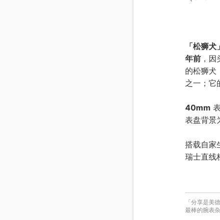
「松狮犬
年前
，因
的松狮犬
之一；它
40mm
表
表盘背景
搭载自家
瑞士直线
「分享是美德
最棒的腕表杂志