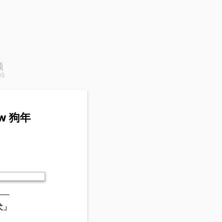
频
OS
ow 狗年
——
犬」