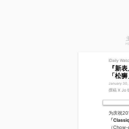
H
iDaily Wat
『新表』B
「松狮
January 30,
撰稿 X Jo
为庆祝20
「Classi
（Chow