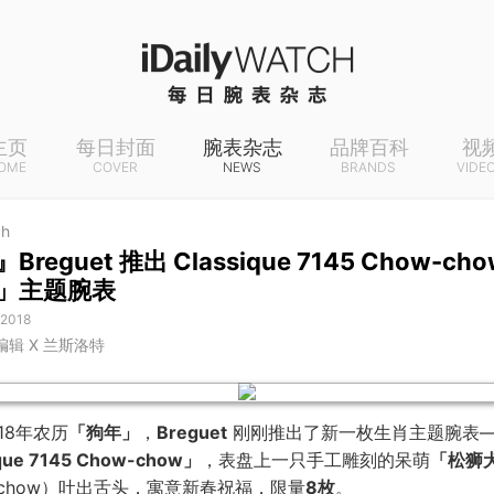
主页
每日封面
腕表杂志
品牌百科
视
OME
COVER
NEWS
BRANDS
VIDE
ch
reguet 推出 Classique 7145 Chow-ch
」主题腕表
 2018
 编辑 X 兰斯洛特
18年农历
「狗年」
，
Breguet
刚刚推出了新一枚生肖主题腕表
que 7145 Chow-chow」
，表盘上一只手工雕刻的呆萌
「松狮
-chow）吐出舌头，寓意新春祝福，限量
8枚
。