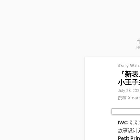
H
iDaily Wat
『新表』I
小王子
July 28, 202
撰稿 X ca
IWC
刚刚
故事设计
Petit Pri