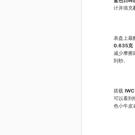
蓝色日晖
计并填充
表盘上最
0.635克
减少摩擦
到秒。
搭载
IW
可以看到
色小牛皮