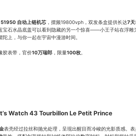
C 51950 自动上链机芯
，摆频19800vph，双发条盒提供长达
7天
蓝宝石水晶底盖可以看到隐藏的另一个惊喜——小王子站在浮雕
摆陀上，与你一起在宇宙中漫游时间。
橡胶表带，官价
10万瑞郎
，限量
100枚
。
ot’s Watch 43 Tourbillon Le Petit Prince
金
表壳经过拉丝和抛光处理，呈现出醒目而冷峻的光影质感。表