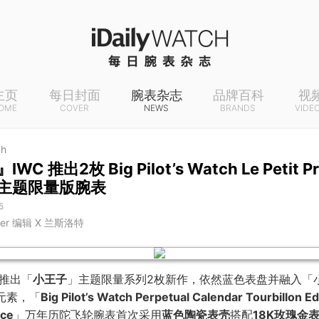
主页
每日封面
腕表杂志
品牌百科
视
OME
COVER
NEWS
BRANDS
VIDE
ch
WC 推出2枚 Big Pilot’s Watch Le Petit Pr
主题限量版腕表
5
rter 编辑 X 兰斯洛特
推出「
小王子
」主题限量系列2枚新作，依然蓝色表盘并融入「
元素，「
Big Pilot’s Watch Perpetual Calendar Tourbillon Ed
nce
」万年历陀飞轮腕表首次采用
蓝色陶瓷表壳
搭配
18K玫瑰金