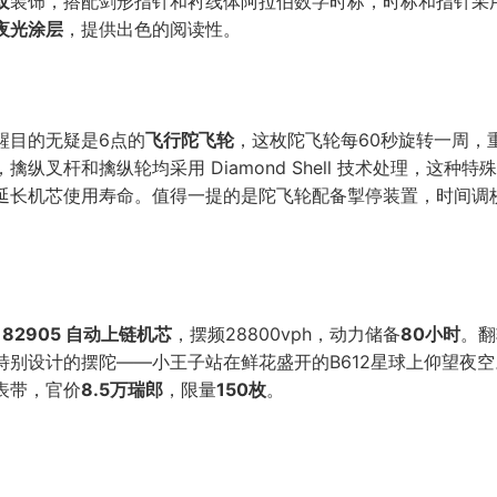
纹
装饰，搭配剑形指针和衬线体阿拉伯数字时标，时标和指针采
夜光涂层
，提供出色的阅读性。
醒目的无疑是6点的
飞行陀飞轮
，这枚陀飞轮每60秒旋转一周，
，擒纵叉杆和擒纵轮均采用 Diamond Shell 技术处理，这种特
延长机芯使用寿命。值得一提的是陀飞轮配备掣停装置，时间调
C 82905 自动上链机芯
，摆频28800vph，动力储备
80小时
。翻
特别设计的摆陀——小王子站在鲜花盛开的B612星球上仰望夜
表带，官价
8.5万瑞郎
，限量
150枚
。