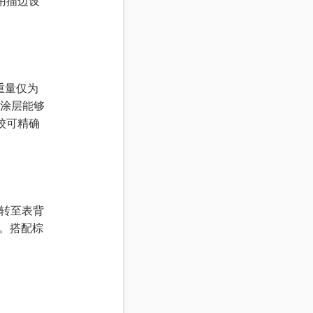
用描边设
重量仅为
殊涂层能够
校可精确
转至表背
空。搭配棕