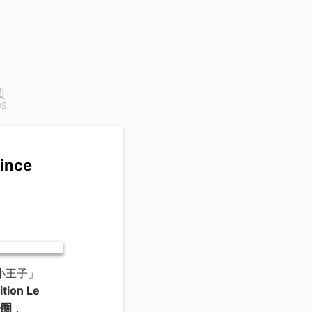
频
OS
ince
小王子」
ition Le
表圈
，