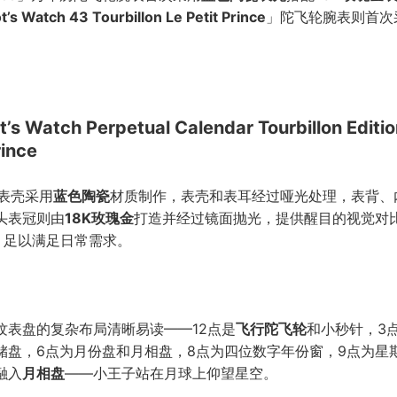
ot’s Watch 43 Tourbillon Le Petit Prince
」陀飞轮腕表则首次
ot’s Watch Perpetual Calendar Tourbillon Editio
rince
表壳采用
蓝色陶瓷
材质制作，表壳和表耳经过哑光处理，表背、
头表冠则由
18K玫瑰金
打造并经过镜面抛光，提供醒目的视觉对
米，足以满足日常需求。
纹表盘的复杂布局清晰易读——12点是
飞行陀飞轮
和小秒针，3
储盘，6点为月份盘和月相盘，8点为四位数字年份窗，9点为星
融入
月相盘
——小王子站在月球上仰望星空。