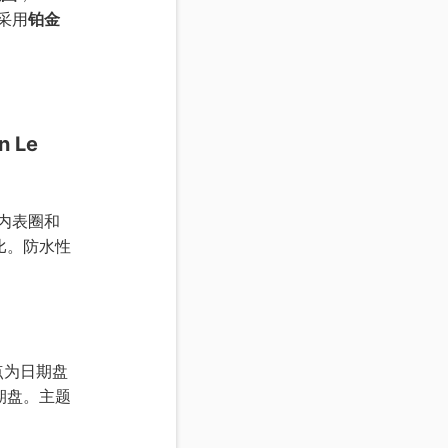
采用
铂金
n Le
内表圈和
比。防水性
点为日期盘
期盘。主题