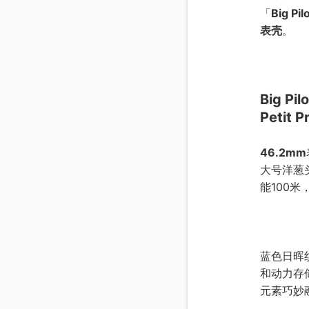
「
Big Pil
表壳
。
Big Pil
Petit P
46.2mm
大号洋葱
能100
蓝色日晖
和动力存
元素巧妙