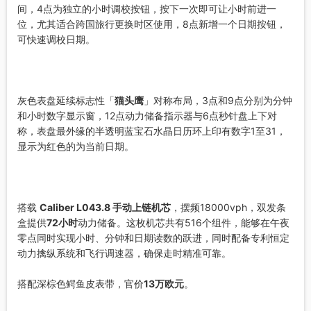
间，4点为独立的小时调校按钮，按下一次即可让小时前进一
位，尤其适合跨国旅行更换时区使用，8点新增一个日期按钮，
可快速调校日期。
灰色表盘延续标志性「
猫头鹰
」对称布局，3点和9点分别为分钟
和小时数字显示窗，12点动力储备指示器与6点秒针盘上下对
称，表盘最外缘的半透明蓝宝石水晶日历环上印有数字1至31，
显示为红色的为当前日期。
搭载
Caliber L043.8 手动上链机芯
，摆频18000vph，双发条
盒提供
72小时
动力储备。这枚机芯共有516个组件，能够在午夜
零点同时实现小时、分钟和日期读数的跃进，同时配备专利恒定
动力擒纵系统和飞行调速器，确保走时精准可靠。
搭配深棕色鳄鱼皮表带，官价
13万欧元
。