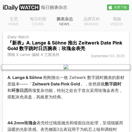
主页
每日封面
腕表杂志
品牌百科
视频
HOME
COVER
NEWS
BRANDS
VIDEOS
iDaily Watch
『新表』A. Lange & Söhne 推出 Zeitwerk Date Pink
Gold 数字跳时日历腕表：玫瑰金表壳
撰稿 X carter 编辑 X 兰斯洛特
September 03, 2025
A. Lange & Söhne
刚刚推出一枚 Zeitwerk 数字跳时腕表的新材
质版本——「
Zeitwerk Date Pink Gold
」，依然搭载
数字跳时
和
环形日历
两项复杂功能，特别之处在于首次采用玫瑰金表壳，
搭配灰色表盘，风格更为经典。
44.2mm玫瑰金
表壳经过镜面抛光和缎面拉丝处理，呈现细腻而
温暖的光影质感。表壳侧面2点表冠用于为机芯上链和调校时