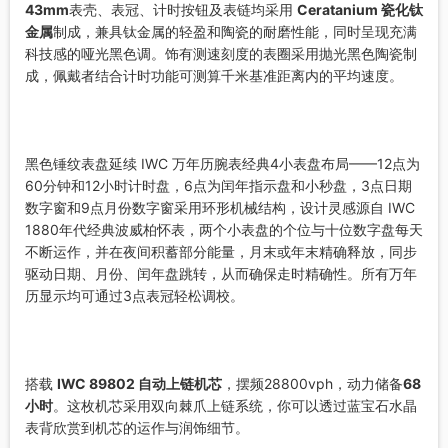
43mm
表壳、表冠、计时按钮及表链均采用
Ceratanium 瓷化钛
金属
制成，兼具钛金属的轻盈和陶瓷的耐磨性能，同时呈现充满
科技感的哑光黑色调。饰有测速刻度的表圈采用抛光黑色陶瓷制
成，佩戴者结合计时功能可测算千米基准距离内的平均速度。
黑色锤纹表盘延续 IWC 万年历腕表经典4小表盘布局——12点为
60分钟和12小时计时盘，6点为闰年指示盘和小秒盘，3点日期
数字窗和9点月份数字窗采用环形机械结构，设计灵感源自 IWC
1880年代经典波威柏怀表，两个小表盘的个位与十位数字盘每天
不断运作，并在夜间积蓄部分能量，月末或年末精确释放，同步
驱动日期、月份、闰年盘跳转，从而确保走时精确性。所有万年
历显示均可通过3点表冠轻松调校。
搭载
IWC 89802 自动上链机芯
，摆频28800vph，动力储备
68
小时
。这枚机芯采用双向棘爪上链系统，你可以透过蓝宝石水晶
表背欣赏到机芯的运作与润饰细节。