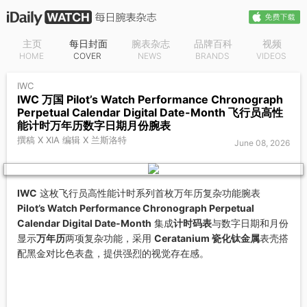
主页
每日封面
腕表杂志
品牌百科
视频
HOME
COVER
NEWS
BRANDS
VIDEOS
IWC
IWC 万国 Pilot’s Watch Performance Chronograph
Perpetual Calendar Digital Date-Month 飞行员高性
能计时万年历数字日期月份腕表
撰稿 X XIA 编辑 X 兰斯洛特
June 08, 2026
IWC
这枚飞行员高性能计时系列首枚万年历复杂功能腕表
Pilot’s Watch Performance Chronograph Perpetual
Calendar Digital Date-Month
集成
计时码表
与数字日期和月份
显示
万年历
两项复杂功能，采用
Ceratanium 瓷化钛金属
表壳搭
配黑金对比色表盘，提供强烈的视觉存在感。