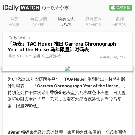
主页
每日封面
腕表杂志
品牌百科
视频
HOME
COVER
NEWS
BRANDS
VIDEOS
iDaily Watch
『新表』TAG Heuer 推出 Carrera Chronograph
Year of the Horse 马年限量计时码表
撰稿 X carter 编辑 X 兰斯洛特
January 09, 2026
为庆祝2026年农历丙午马年，
TAG Heuer
刚刚推出一枚特别版
计时码表——「
Carrera Chronograph Year of the Horse
」，
特别之处在于首次采用
香槟金色
表盘搭配
赤红色
小表盘，日历盘
则巧妙融入生肖「
马
」元素，蓝宝石水晶表底装饰奔腾骏马图
案，限量
250枚
。
39mm精钢
表壳经过磨砂处理，表耳棱角线条硬朗，窄式表圈镶