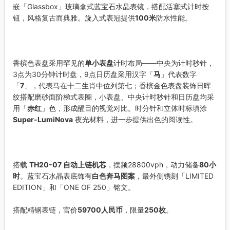
嵌「Glassbox」玻璃盒式蓝宝石水晶表镜，搭配活塞式计时按
钮，风格复古而典雅。旋入式表冠提供
100米
防水性能。
香槟色表盘采用罕见的
单小表盘
计时布局——中央为计时秒针，
3点为30分钟计时盘，9点日历盘采用汉字「
马
」代表数字
「
7
」，代表马在十二生肖中位列第七；香槟金色表盘装饰日晖
纹搭配磨砂面阶梯式表圈，小表盘、中央计时秒针和日历盘均采
用「
赤红
」色，形成醒目的视觉对比。时分针和立体时标填涂
Super-LumiNova
夜光材料，进一步提供出色的阅读性。
搭载
TH20-07 自动上链机芯
，摆频28800vph，动力储备
80小
时
。蓝宝石水晶表底饰有
白色奔马图案
，最外侧镌刻「LIMITED
EDITION」和「ONE OF 250」铭文。
搭配精钢表链，官价
59700人民币
，限量
250枚
。