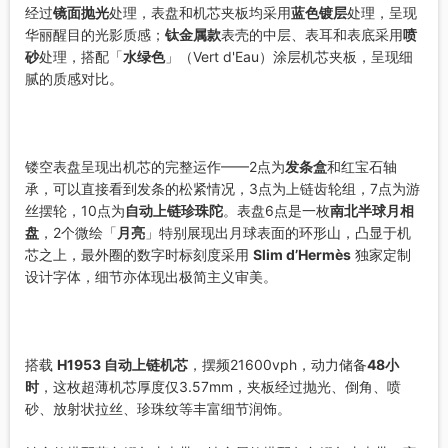
经过
镜面抛光
处理，表盘和机芯夹板均采用
蓝色镀层
处理，呈现
华丽醒目的光影质感；
钛金属款
表壳的中层、表耳和表底采用
喷
砂
处理，搭配「
水绿色
」（Vert d'Eau）涂层机芯夹板，呈现细
腻的质感对比。
镂空表盘呈现出机芯的完整运作——2点为
发条盒
和红宝石轴
承，可以直接看到发条的松紧情况，3点为上链齿轮组，7点为游
丝摆轮，10点为
自动上链珍珠陀
。表盘6点是一枚
南北半球月相
盘
，2个微绘「
月亮
」特别展现出月球表面的环形山，凸显于机
芯之上，最外圈的数字时标刻度采用
Slim d’Hermès
独家定制
设计字体，细节亦体现出极简主义审美。
搭载
H1953 自动上链机芯
，摆频21600vph，动力储备
48小
时
，这枚超薄机芯厚度仅3.57mm，夹板经过抛光、倒角、喷
砂、放射状拉丝、珍珠纹等丰富细节润饰。