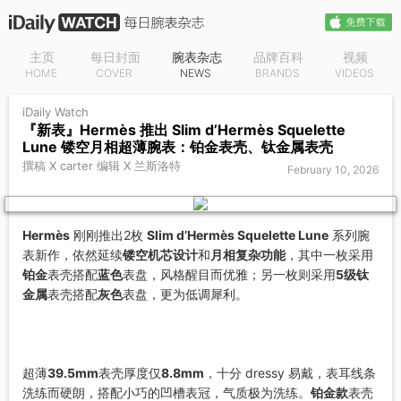
主页
每日封面
腕表杂志
品牌百科
视频
HOME
COVER
NEWS
BRANDS
VIDEOS
iDaily Watch
『新表』Hermès 推出 Slim d’Hermès Squelette
Lune 镂空月相超薄腕表：铂金表壳、钛金属表壳
撰稿 X carter 编辑 X 兰斯洛特
February 10, 2026
Hermès
刚刚推出2枚
Slim d’Hermès Squelette Lune
系列腕
表新作，依然延续
镂空机芯设计
和
月相复杂功能
，其中一枚采用
铂金
表壳搭配
蓝色
表盘，风格醒目而优雅；另一枚则采用
5级钛
金属
表壳搭配
灰色
表盘，更为低调犀利。
超薄
39.5mm
表壳厚度仅
8.8mm
，十分 dressy 易戴，表耳线条
洗练而硬朗，搭配小巧的凹槽表冠，气质极为洗练。
铂金款
表壳