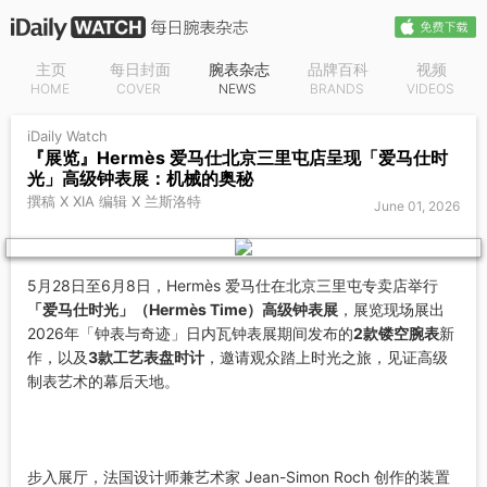
主页
每日封面
腕表杂志
品牌百科
视频
HOME
COVER
NEWS
BRANDS
VIDEOS
iDaily Watch
『展览』Hermès 爱马仕北京三里屯店呈现「爱马仕时
光」高级钟表展：机械的奥秘
撰稿 X XIA 编辑 X 兰斯洛特
June 01, 2026
5月28日至6月8日，Hermès 爱马仕在北京三里屯专卖店举行
「爱马仕时光」（Hermès Time）高级钟表展
，展览现场展出
2026年「钟表与奇迹」日内瓦钟表展期间发布的
2款镂空腕表
新
作，以及
3款工艺表盘时计
，邀请观众踏上时光之旅，见证高级
制表艺术的幕后天地。
步入展厅，法国设计师兼艺术家 Jean-Simon Roch 创作的装置