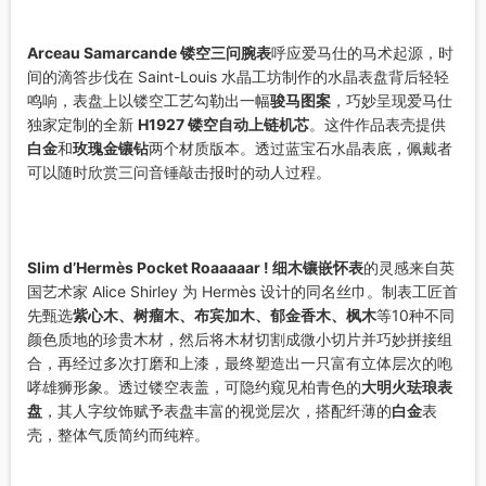
Arceau Samarcande 镂空三问腕表
呼应爱马仕的马术起源，时
间的滴答步伐在 Saint-Louis 水晶工坊制作的水晶表盘背后轻轻
鸣响，表盘上以镂空工艺勾勒出一幅
骏马图案
，巧妙呈现爱马仕
独家定制的全新
H1927 镂空自动上链机芯
。这件作品表壳提供
白金
和
玫瑰金镶钻
两个材质版本。透过蓝宝石水晶表底，佩戴者
可以随时欣赏三问音锤敲击报时的动人过程。
Slim d’Hermès Pocket Roaaaaar ! 细木镶嵌怀表
的灵感来自英
国艺术家 Alice Shirley 为 Hermès 设计的同名丝巾。制表工匠首
先甄选
紫心木、树瘤木、布宾加木、郁金香木、枫木
等10种不同
颜色质地的珍贵木材，然后将木材切割成微小切片并巧妙拼接组
合，再经过多次打磨和上漆，最终塑造出一只富有立体层次的咆
哮雄狮形象。透过镂空表盖，可隐约窥见柏青色的
大明火珐琅表
盘
，其人字纹饰赋予表盘丰富的视觉层次，搭配纤薄的
白金
表
壳，整体气质简约而纯粹。