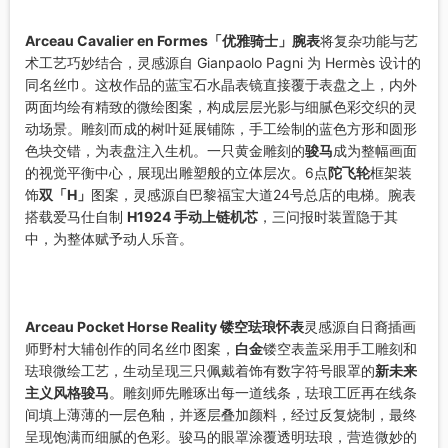
Arceau Cavalier en Formes「优雅骑士」腕表
将复杂功能与艺
术工艺巧妙结合，灵感源自 Gianpaolo Pagni 为 Hermès 设计的
同名丝巾。这枚作品的蓝宝石水晶表镜直接覆于表盘之上，内外
两面均绘有精致的微绘图案，构成层层光影与细腻色彩交织的灵
动场景。雕刻而成的树叶延展铺陈，手工绘制的蓝色方形和圆形
色块交错，为表盘注入生机。一只黄金雕刻的
骏马
成为整幅画面
的视觉平衡中心，展现出雕塑般的立体层次。6点
陀飞轮
框架装
饰
双「H」
图案，灵感源自巴黎福宝大道24号总店的电梯。腕表
搭载爱马仕自制
H1924 手动上链机芯
，三问报时装置隐于其
中，为整体赋予动人乐音。
Arceau Pocket Horse Reality 镂空珐琅怀表
灵感源自日裔插画
师野村大辅创作的同名丝巾图案，
白金
镂空表盖采用手工雕刻和
珐琅微绘工艺，生动呈现三只佩戴着饰有数字符号眼罩的
新未来
主义风格骏马
。雕刻师先雕琢出每一道线条，珐琅工匠再在线条
间填上薄薄的一层色釉，并逐层叠加颜料，经过反复烧制，最终
呈现饱满而细腻的色彩。骏马的眼罩涂覆透明珐琅，营造微妙的