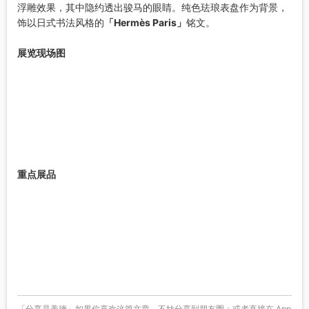
浮雕效果，其中隐约透出骏马的眼睛。纯色珐琅表盘作为背景，
饰以日式书法风格的
「Hermès Paris」
铭文。
展览现场图
重点展品
「分享是美德」如果你喜欢这篇文章，不妨分享到朋友圈；或者直接在 App