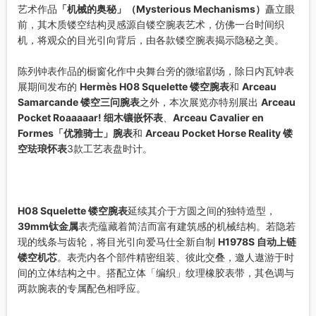
艺术作品
「机械的奥秘」（Mysterious Mechanisms）
矗立眼
前，其木质镂空结构灵感源自镂空腕表艺术，仿佛一台时间织
机，将观众的目光引向背后，由各款镂空腕表揭示隐秘之美。
陈列钟表作品的橱窗化作中央舞台旁的微缩剧场，除日内瓦钟表
展期间发布的
Hermès H08 Squelette 镂空腕表
和
Arceau
Samarcande 镂空三问腕表
之外，本次展览亦特别展出
Arceau
Pocket Roaaaaar! 细木镶嵌怀表
、
Arceau Cavalier en
Formes「优雅骑士」腕表
和
Arceau Pocket Horse Reality 镂
空珐琅怀表
3款工艺表盘时计。
H08 Squelette 镂空腕表
延续其介于方圆之间的独特造型，
39mm钛金属
表壳蕴藏着简洁而富有建筑感的机械结构。若隐若
现的线条与齿轮，将目光引向爱马仕全新自制
H1978S 自动上链
镂空机芯
。表壳内各个部件精密组装、彼此交叠，邀人遨游于时
间的立体结构之中。搭配立体「编织」纹理橡胶表带，其色调与
两款腕表的专属配色相呼应。