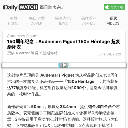
主页
每日封面
腕表杂志
品牌百科
视频
HOME
COVER
NEWS
BRANDS
VIDEOS
Audemars Piguet
150周年纪念：Audemars Piguet 150e Héritage 超复
杂怀表
撰稿 X carter 编辑 X 兰斯洛特
June 08, 2026
这部短片呈现的是
Audemars Piguet
为庆祝品牌创立150周年
推出的一枚超复杂怀表作品——「
150e Héritage
」，共搭载多
达
77项
复杂功能，机芯组件数量达到
1099个
，是迄今品牌最复
杂的一枚时计作品。
新作表壳直径
50m
m，厚度达
23.4mm
，提供
铂金
和
白金
两个材
质版本。表壳侧面手工雕刻品牌创始人肖像和150周年纪念徽
章，2点按钮用于启动/停止计时码表功能、选择报时模式（大自
鸣、小自鸣和静音）以及启动报时功能，3点表冠用于机芯上