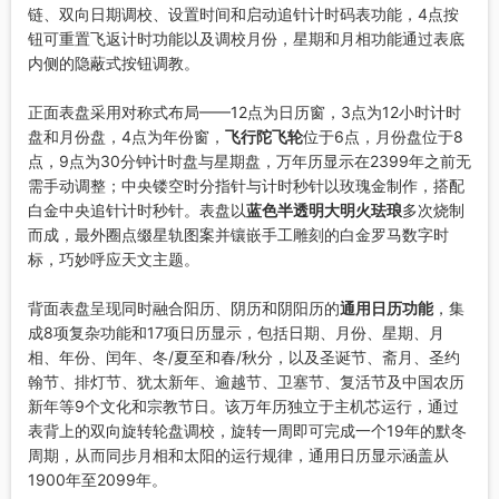
链、双向日期调校、设置时间和启动追针计时码表功能，4点按
钮可重置飞返计时功能以及调校月份，星期和月相功能通过表底
内侧的隐蔽式按钮调教。
正面表盘采用对称式布局——12点为日历窗，3点为12小时计时
盘和月份盘，4点为年份窗，
飞行陀飞轮
位于6点，月份盘位于8
点，9点为30分钟计时盘与星期盘，万年历显示在2399年之前无
需手动调整；中央镂空时分指针与计时秒针以玫瑰金制作，搭配
白金中央追针计时秒针。表盘以
蓝色半透明大明火珐琅
多次烧制
而成，最外圈点缀星轨图案并镶嵌手工雕刻的白金罗马数字时
标，巧妙呼应天文主题。
背面表盘呈现同时融合阳历、阴历和阴阳历的
通用日历功能
，集
成8项复杂功能和17项日历显示，包括日期、月份、星期、月
相、年份、闰年、冬/夏至和春/秋分，以及圣诞节、斋月、圣约
翰节、排灯节、犹太新年、逾越节、卫塞节、复活节及中国农历
新年等9个文化和宗教节日。该万年历独立于主机芯运行，通过
表背上的双向旋转轮盘调校，旋转一周即可完成一个19年的默冬
周期，从而同步月相和太阳的运行规律，通用日历显示涵盖从
1900年至2099年。