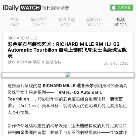
主页
每日封面
腕表杂志
品牌百科
视频
HOME
COVER
NEWS
BRANDS
VIDEOS
RICHARD MILLE
彩色宝石与装饰艺术：RICHARD MILLE RM HJ-02
Automatic Tourbillon 自动上链陀飞轮女士高级珠宝腕
表
撰稿 X carter 编辑 X 兰斯洛特
June 10, 2026
这部短片呈现的是
RICHARD MILLE 理查米尔
刚刚推出的全新高
级珠宝女士腕表系列——「
RM HJ-02 Automatic
Tourbillon
」，巧妙以华丽的彩色宝石组合重新诠释「
装饰艺
术
」（Art Deco）美学风格，缤纷动人的色彩与几何元素搭配让
人身心愉悦。
新作依然延续标志性的桶形表壳，
宝石镶嵌
构成的几何元素彻底
解构
白金表壳
的造型，并赋予与众不同的视觉体验——共
12款
作