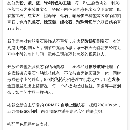
品分为
粉、紫、蓝、绿4种色彩主题
，每一种主题色均以一种彩
色蓝宝石为主装饰宝石，搭配不同色调的彩色宝石交响绽放，既
有
蓝宝石、红宝石、祖母绿、钻石、帕拉伊巴碧玺
等闪耀的切割
宝石，也有
孔雀石、绿玉髓、绿松石、珍珠母贝
等充满质感的宝
石切片。
新作完美对称的宝石装饰从不重复，左边是
阶梯切割
宝石，右边
则是
明亮切割
宝石，细节中充满巧思，每一枚表壳都需要经过近
700小时
的制作时间，最终呈现如万花筒般的视觉张力。
开放式表盘强调机芯的结构美感——桥板经过
喷砂镀铑
处理，白
金底板镶嵌宝石勾勒机芯线条，不仅与表壳轮廓融为一体，同时
形成色彩上的呼应，6点
陀飞轮
宛如悬浮在机芯之中，12点
发条
盒
直接呈现出上链情况，每一个桥板均经过拉丝、倒角等丰富润
饰，如同艺术品一样动人。
搭载全新自主研发的
CRMT2 自动上链机芯
，摆频28800vph，
动力储备
50小时
。白金摆陀亦采用彩色宝石镶嵌点缀。
搭配同色系鳄鱼皮表带。