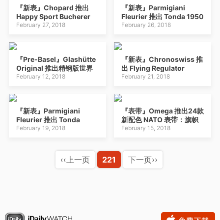
『新表』Chopard 推出
『新表』Parmigiani
Happy Sport Bucherer
Fleurier 推出 Tonda 1950
Blue Editions 腕表：游走
February 27, 2018
Squelette 镂空腕表：
February 26, 2018
的蓝宝石
40mm，新机芯
『Pre-Basel』Glashütte
『新表』Chronoswiss 推
Original 推出精钢版世界
出 Flying Regulator
时腕表 Senator
February 12, 2018
Open Gear 腕表
February 21, 2018
Cosmopolite Stainless
Steel
『新表』Parmigiani
『表带』Omega 推出24款
Fleurier 推出 Tonda
新配色 NATO 表带：旗帜
Annual Calendar 年历腕
February 19, 2018
灵感
February 15, 2018
表
‹‹上一页
221
下一页››