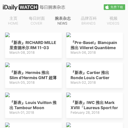
主页
每日封面
腕表杂志
品牌百科
视频
HOME
COVER
NEWS
BRANDS
VIDEOS
『新表』RICHARD MILLE
『Pre-Basel』Blancpain
里查德米尔 RM 11-03
推出 Villeret Quantième
McLaren 迈凯伦自动飞返
March 08, 2018
Complet GMT 全日历月相
March 06, 2018
计时码表
两地时腕表
『新表』Hermès 推出
『新表』Cartier 推出
Slim d’Hermès GMT 超薄
Ronde Louis Cartier
钯金表壳两地时腕表
March 05, 2018
Marqueterie de Bois et
March 02, 2018
de Feuille 金箔细木镶嵌腕
表
『新表』Louis Vuitton 推
『新表』IWC 推出 Mark
出 Tambour Moon
XVIII「Laureus Sport for
Mystérieuse Flying
March 01, 2018
Good Foundation」特别
February 28, 2018
Tourbillon 神秘陀飞轮腕
版腕表
表