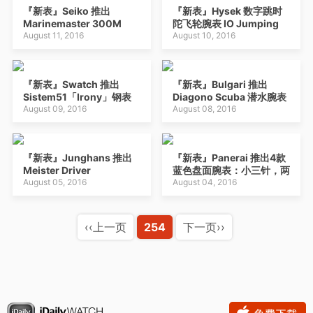
『新表』Seiko 推出
『新表』Hysek 数字跳时
Marinemaster 300M
陀飞轮腕表 IO Jumping
SLA015 德国版限量潜水表
August 11, 2016
Hours Central
August 10, 2016
Tourbillon 新版登场
『新表』Swatch 推出
『新表』Bulgari 推出
Sistem51「Irony」钢表
Diagono Scuba 潜水腕表
腕表
August 09, 2016
蓝色表盘版本
August 08, 2016
『新表』Junghans 推出
『新表』Panerai 推出4款
Meister Driver
蓝色盘面腕表：小三针，两
Chronoscope 计时码表
August 05, 2016
地时，长动力
August 04, 2016
‹‹上一页
254
下一页››