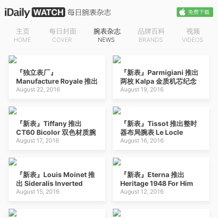
主页
每日封面
腕表杂志
品牌百科
视频
HOME
COVER
NEWS
BRANDS
VIDEOS
『独立表厂』
『新表』Parmigiani 推出
Manufacture Royale 推出
两枚 Kalpa 金质机芯纪念
1770 Haute Voltige 双时
August 22, 2016
版女表：Piccola + Donna
August 19, 2016
区腕表
『新表』Tiffany 推出
『新表』Tissot 推出整时
CT60 Bicolor 双色材质腕
器布局腕表 Le Locle
表：大三针+计时码表
August 17, 2016
Regulateur
August 16, 2016
『新表』Louis Moinet 推
『新表』Eterna 推出
出 Sideralis Inverted
Heritage 1948 For Him
Double Tourbillon 陀飞轮
August 15, 2016
Reveil 复古闹表
August 12, 2016
星象腕表