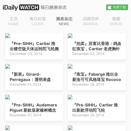
主页
每日封面
腕表杂志
品牌百科
视频
HOME
COVER
NEWS
BRANDS
VIDEOS
『Pre-SIHH』Cartier 推
『拍卖』苏富比香港：鸽血
出镂空版天体运转陀飞轮腕
红珠宝，Cartier 老虎胸针
表
December 03, 2014
December 02, 2014
『新表』Girard-
『珠宝』Fabergé 推出全
Perregaux：透明表盘
新洛可可风格珠宝 Rococo
Vintage 1945 大日历窗月
December 01, 2014
系列
November 28, 2014
相腕表
『Pre-SIHH』Audemars
『Pre-SIHH』Cartier 推
Piguet 新款皇家橡树概念
出新款浮动陀飞轮
型：三问陀飞轮计时码表
November 27, 2014
Rotonde de Cartier 腕表
November 26, 2014