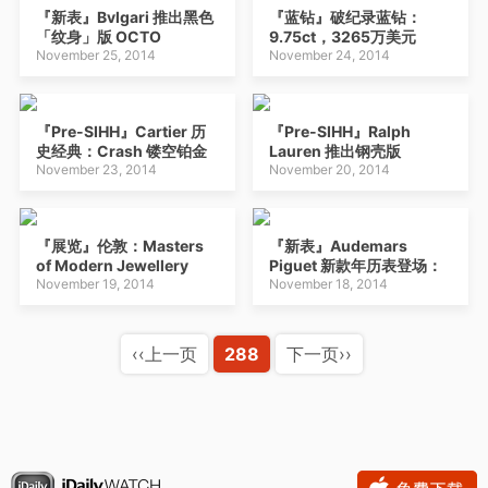
『新表』Bvlgari 推出黑色
『蓝钻』破纪录蓝钻：
「纹身」版 OCTO
9.75ct，3265万美元
November 25, 2014
November 24, 2014
『Pre-SIHH』Cartier 历
『Pre-SIHH』Ralph
史经典：Crash 镂空铂金
Lauren 推出钢壳版
版
November 23, 2014
Automotive 计时码表
November 20, 2014
『展览』伦敦：Masters
『新表』Audemars
of Modern Jewellery
Piguet 新款年历表登场：
2014 珠宝展
November 19, 2014
Millenary Quadriennium
November 18, 2014
‹‹上一页
288
下一页››