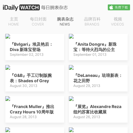
主页
每日封面
腕表杂志
品牌百科
视频
HOME
COVER
NEWS
BRANDS
VIDEOS
『Bvlgari』埃及艳后：
『Anita Dongre』新珠
Diva 新珠宝登场
宝：等待火烈鸟的公主
September 02, 2013
September 01, 2013
『G&B』手工订制版腕
『DeLaneau』珐琅新表：
表：Shades of Grey
花之田野
August 30, 2013
August 29, 2013
『Franck Muller』推出
『展览』Alexandre Reza
Crazy Hours 10周年版
纽约苏富比收藏展
August 28, 2013
August 26, 2013