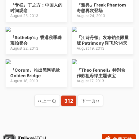
『专栏』丁之方：中国人的
『雅典』Freak Phantom
时间观念
奇想再次登场
August 25, 2013
August 24, 2013
『Sotheby's』香港秋季珠
『江诗丹顿』发布铂金限量
宝拍卖会
版 Patrimony 陀飞轮14天
August 22, 2013
动能腕表
August 19, 2013
『Corum』推出黑陶瓷款
『Theo Fennell』特别合
Golden Bridge
作款祖母绿主题珠宝
August 18, 2013
August 17, 2013
‹‹上一页
312
下一页››