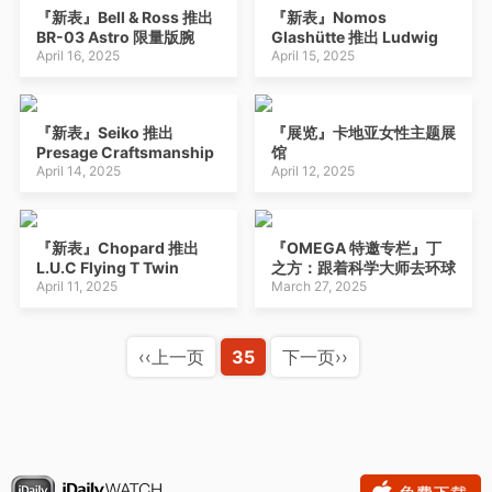
5811/1460G-001 高级珠
『新表』Bell & Ross 推出
『新表』Nomos
宝腕表
BR-03 Astro 限量版腕
Glashütte 推出 Ludwig
表：宇宙太空表盘
April 16, 2025
Neomatik Arzte Ohne
April 15, 2025
Grenzen 限量版腕表：极
简包豪斯风格
『新表』Seiko 推出
『展览』卡地亚女性主题展
Presage Craftsmanship
馆
Series SPB495 腕表：白
April 14, 2025
April 12, 2025
色珐琅表盘
『新表』Chopard 推出
『OMEGA 特邀专栏』丁
L.U.C Flying T Twin
之方：跟着科学大师去环球
Perpetual 飞行陀飞轮万年
April 11, 2025
旅行
March 27, 2025
历腕表：怀表灵感表壳
‹‹上一页
35
下一页››