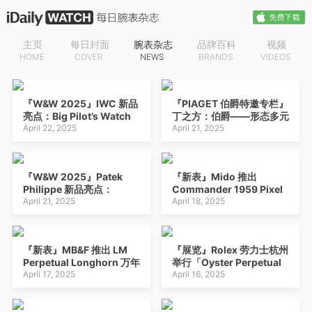
主页
每日封面
腕表杂志
品牌百科
视频
HOME
COVER
NEWS
BRANDS
VIDEOS
『W&W 2025』IWC 新品
『PIAGET 伯爵特邀专栏』
亮点：Big Pilot’s Watch
丁之方：伯爵——形态多元
Shock Absorber
April 22, 2025
April 21, 2025
Tourbillon Skeleton XPL
减震陀飞轮镂空腕表，
Pilot’s Watch
『W&W 2025』Patek
『新表』Mido 推出
Performance
Philippe 新品亮点：
Commander 1959 Pixel
Chronograph Perpetual
Ref.5308G-001 三问报
April 21, 2025
Dial 像素风格表盘腕表
April 18, 2025
Calendar Digital Date-
时、双秒追针和瞬跳万年历
Month 高性能计时万年历
超复杂功能腕表，
腕表，Ingenieur
Calatrava Ref. 5328G-
Perpetual Calendar 41 万
『新表』MB&F 推出 LM
『展览』Rolex 劳力士杭州
001 八日动力储存腕表，
年历腕表
Perpetual Longhorn 万年
举行「Oyster Perpetual
Ref. 5524G-010 飞行家旅
历和 LM Sequential
April 17, 2025
GMT-Master 格林尼治型
April 16, 2025
行时间腕表，Ref.
Flyback Longhorn 飞返
腕表」主题展
27000M-001 万年历周历
计时码表：20周年纪念
座钟，Nautilus Ref.