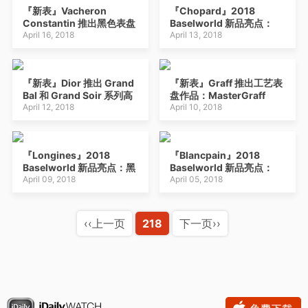
『新表』Vacheron
『Chopard』2018
Constantin 推出黑色表盘
Baselworld 新品亮点：
版 Overseas 大三针+计时
April 16, 2018
All-in-One 陀飞轮万年历
April 13, 2018
码表
天文腕表，Happy Palm 艺
术工艺
『新表』Dior 推出 Grand
『新表』Graff 推出工艺表
Bal 和 Grand Soir 系列高
盘作品：MasterGraff
级珠宝腕表新作：花园与焰
April 12, 2018
Metiers D’art 陀飞轮，
April 10, 2018
火
MasterGraff GyroGraff
立体月相
『Longines』2018
『Blancpain』2018
Baselworld 新品亮点：黑
Baselworld 新品亮点：
色PVD表壳版 Legend
April 09, 2018
Villeret 陀飞轮跳时逆跳分
April 05, 2018
Diver 潜水表，彩色陶瓷表
钟腕表，70年代风格五十
圈 HydroConquest 潜水
噚 Bathyscaphe 星期日历
表
腕表
‹‹上一页
218
下一页››