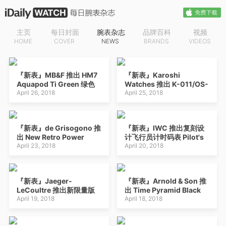
主页
每日封面
腕表杂志
品牌百科
视频
HOME
COVER
NEWS
BRANDS
VIDEOS
『新表』MB&F 推出 HM7
『新表』Karoshi
Aquapod Ti Green 绿色
Watches 推出 K-011/OS-
表圈陀飞轮潜水腕表
April 26, 2018
01 跳秒陀飞轮腕表
April 25, 2018
『新表』de Grisogono 推
『新表』IWC 推出复刻设
出 New Retro Power
计飞行员计时码表 Pilot's
Reserve 镂空表盘腕表
April 23, 2018
Watch Chronograph
April 20, 2018
IW377724
『新表』Jaeger-
『新表』Arnold & Son 推
LeCoultre 推出新限量版
出 Time Pyramid Black
珐琅微绘 Reverso 腕表：
April 19, 2018
Edition 黑色版镂空腕表
April 18, 2018
致敬 Ferdinand Hodler