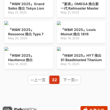
『W&W 2025』Grand
『新表』OMEGA 推出新
Seiko 推出 Tokyo Lion
一代 Railmaster Master
Tentagraph SLGC009 计
May 21, 2025
Chronometer 腕表：
May 21, 2025
时码表：东京狮
38mm表壳+烟熏渐变色表
盘
『W&W 2025』
『W&W 2025』Louis
Ressence 推出 Type 7
Moinet 推出 1816
GMT 双时区功能腕表
May 20, 2025
Chronograph 计时码表：
May 19, 2025
古典怀表灵感
『W&W 2025』
『W&W 2025』HYT 推出
Hautlence 推出
S1 Beadblasted Titanium
RETROVISION ’85 飞行陀
May 16, 2025
Red 液体时标腕表：镂空
May 15, 2025
飞轮和漫游小时显示腕表：
表盘+钛金属表壳
1980年代日本机器人玩具
灵感
‹‹上一页
32
下一页››