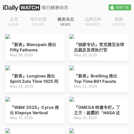
主页
每日封面
腕表杂志
品牌百科
视频
HOME
COVER
NEWS
BRANDS
VIDEOS
『新表』Blancpain 推出
『独家专访』梵克雅宝全球
Fifty Fathoms
总裁及首席执行官
Automatique 42mm 五十
May 26, 2025
Catherine Rénier：梵克
May 25, 2025
噚潜水腕表：钢壳量产版
雅宝的创意宇宙
『新表』Longines 推出
『新表』Breitling 推出
Spirit Zulu Time 1925 间
Top Time B01 Fausto
金双色两地时腕表：庆祝祖
May 24, 2025
Coppi & Gino Bartali
May 23, 2025
鲁时间腕表诞生100周年
Limited Edition 限量版计
时码表：致敬意大利传奇自
行车运动员
『W&W 2025』Cyrus 推
『OMEGA 特邀专栏』丁
出 Klepcys Vertical
之方：超霸的「NASA 证
Sapphire Tourbillon
May 22, 2025
书」是如何考取的？
May 13, 2025
Blue 垂直陀飞轮腕表：蓝
宝石表壳