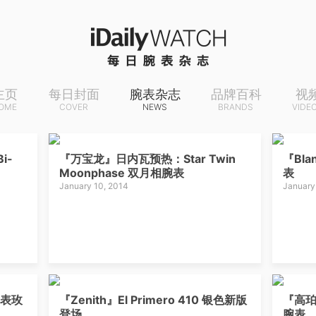
主页
每日封面
腕表杂志
品牌百科
视
OME
COVER
NEWS
BRANDS
VIDE
i-
『万宝龙』日内瓦预热：Star Twin
『Bla
Moonphase 双月相腕表
表
January 10, 2014
January
腕表玫
『Zenith』El Primero 410 银色新版
『高珀
登场
腕表